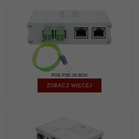
POE-PSE-30-BOX
ZOBACZ WIĘCEJ