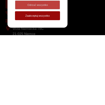
Odrzuć wszystko
+48 81 473 53 17
Zaakceptuj wszystko
ifter@ifter.com.pl
Wola Niemiecka 78C
21-025 Niemce
CHCESZ DOWIEDZIEĆ SIĘ WIĘCEJ?
SKONTAKTUJ SIĘ Z NAMI
ROZWIĄZANIA
EQU2
EQU ACC
OFERTA PRODUKTOWA
KONTROLA DOSTĘPU
URZĄDZENIA SIECIOWE