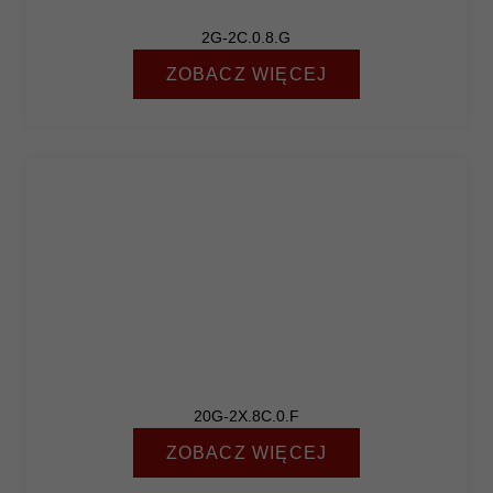
Statystyka
2G-2C.0.8.G
Abyśmy mogli
poprawić
ZOBACZ WIĘCEJ
funkcjonalność
i strukturę
strony
internetowej,
na podstawie
tego, jak
strona jest
używana.
Doświadczenie
Aby nasza
strona
internetowa
działała jak
najlepiej
podczas
twojego
20G-2X.8C.0.F
przejścia na nią.
Jeśli odrzucisz
ZOBACZ WIĘCEJ
te pliki cookie,
niektóre funkcje
znikną ze