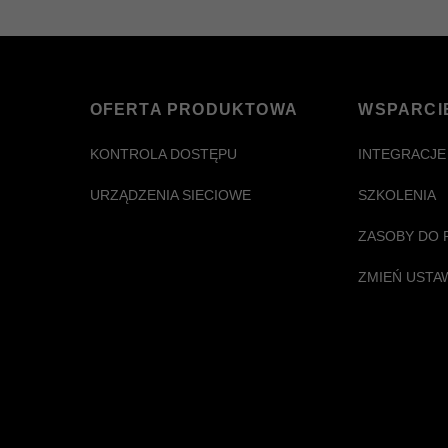
OFERTA PRODUKTOWA
WSPARCI
KONTROLA DOSTĘPU
INTEGRACJE
URZĄDZENIA SIECIOWE
SZKOLENIA
ZASOBY DO 
ZMIEŃ USTA
Konieczne
Te pliki cookie
nie są
opcjonalne. Są
one potrzebne
do
funkcjonowania