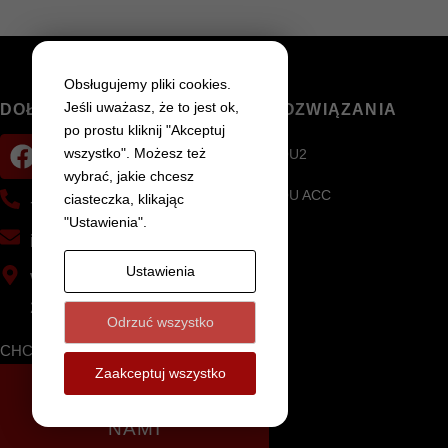
Obsługujemy pliki cookies.
Jeśli uważasz, że to jest ok,
DOŁĄCZ DO NAS
ROZWIĄZANIA
po prostu kliknij "Akceptuj
wszystko". Możesz też
EQU2
wybrać, jakie chcesz
EQU ACC
ciasteczka, klikając
+48 81 473 53 17
"Ustawienia".
ifter@ifter.com.pl
Ustawienia
Wola Niemiecka 78C
21-025 Niemce
Odrzuć wszystko
CHCESZ DOWIEDZIEĆ SIĘ WIĘCEJ?
Zaakceptuj wszystko
SKONTAKTUJ SIĘ Z
NAMI