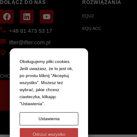
DOŁĄCZ DO NAS
ROZWIĄZANIA
EQU2
EQU ACC
+48 81 473 53 17
ifter@ifter.com.pl
Wola Niemiecka 78C
Obsługujemy pliki cookies.
21-025 Niemce
Jeśli uważasz, że to jest ok,
po prostu kliknij "Akceptuj
CHCESZ DOWIEDZIEĆ SIĘ WIĘCEJ?
wszystko". Możesz też
wybrać, jakie chcesz
SKONTAKTUJ SIĘ Z
ciasteczka, klikając
NAMI
"Ustawienia".
Ustawienia
Odrzuć wszystko