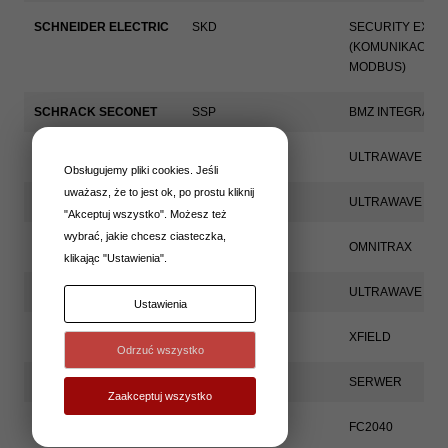
SCHNEIDER ELECTRIC
SKD
SECURITY EXPE
(KOMUNIKACJA 
MODBUS)
SCHRACK SECONET
SSP
BMZ INTEGRAL 
SENSTAR
SSWIN
ULTRAWAVE
Obsługujemy pliki cookies. Jeśli
uważasz, że to jest ok, po prostu kliknij
SENSTAR
SSWIN
ULTRAWAVE
"Akceptuj wszystko". Możesz też
wybrać, jakie chcesz ciasteczka,
SENSTAR
SSWIN
OMNITRAX
klikając "Ustawienia".
SENSTAR
SSWIN
ULTRAWAVE
Ustawienia
SENSTAR
SSWIN
XFIELD
Odrzuć wszystko
SERWER EMAIL
IFTER
SERWER
Zaakceptuj wszystko
SIEMENS
SSP
FC2040