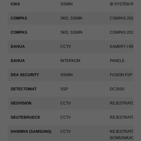
CIAS
SSWIN
IB SYSTEM IP
COMPAS
SKD
,
SSWIN
COMPAS 2026
COMPAS
SKD
,
SSWIN
COMPAS 2026 L
DAHUA
CCTV
KAMERY I REJE
DAHUA
INTERKOM
PANELE
DEA SECURITY
SSWIN
FUSION P2P
DETECTOMAT
SSP
DC3500
GEOVISION
CCTV
REJESTRATORY
GEUTEBRUECK
CCTV
REJESTRATORY
HANWHA (SAMSUNG)
CCTV
REJESTRATORY
(KOMUNIKACJA P
Konieczne