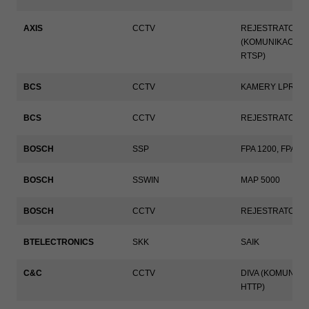
AXIS
CCTV
REJESTRATORY
(KOMUNIKACJA P
RTSP)
BCS
CCTV
KAMERY LPR
BCS
CCTV
REJESTRATORY
BOSCH
SSP
FPA 1200, FPA 50
BOSCH
SSWIN
MAP 5000
BOSCH
CCTV
REJESTRATORY
BTELECTRONICS
SKK
SAIK
C&C
CCTV
DIVA (KOMUNIKA
HTTP)