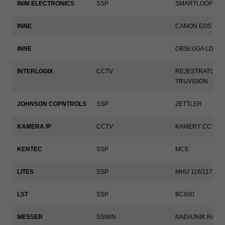
strona
INIM ELECTRONICS
SSP
SMARTLOOP
internetowa
działała jak
najlepiej
INNE
CANON EOS
podczas
twojego
INNE
OBSŁUGA LDAP
przejścia na nią.
Jeśli odrzucisz
te pliki cookie,
INTERLOGIX
CCTV
REJESTRATORY
niektóre funkcje
znikną ze
TRUVISION
strony
internetowej.
JOHNSON COPNTROLS
SSP
ZETTLER
KAMERA IP
CCTV
KAMERY CCTV
Marketing
Udostępniając
swoje
KENTEC
SSP
MCE
zainteresowania i
zachowania
podczas
LITES
SSP
MHU 116/117
odwiedzania naszej
strony, zwiększasz
szansę na
LST
SSP
BC600
zobaczenie
spersonalizowanych
MESSER
SSWIN
NADAJNIK RADI
treści i ofert.