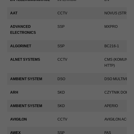
AAT
CCTV
NOVUS (STRUMI
ADVANCED
SSP
MXPRO
ELECTRONICS
ALGORINET
SSP
BC216-1
ALNET SYSTEMS
CCTV
CMS (KOMUNIKA
HTTP)
AMBIENT SYSTEM
DSO
DSO MULTIVES I
ARH
SKD
CZYTNIK DOKU
AMBIENT SYSTEM
SKD
APERIO
AVIGILON
CCTV
AVIGILON ACC
AWEX
SSP
FAS