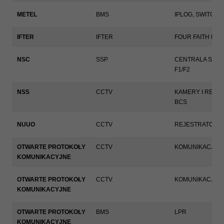
METEL
BMS
IPLOG, SWITCH
IFTER
IFTER
FOUR FAITH F11
NSC
SSP
CENTRALA SOLU
F1/F2
NSS
CCTV
KAMERY I REJE
BCS
NUUO
CCTV
REJESTRATORY
OTWARTE PROTOKOŁY
CCTV
KOMUNIKACJA P
KOMUNIKACYJNE
OTWARTE PROTOKOŁY
CCTV
KOMUNIKACJA P
KOMUNIKACYJNE
OTWARTE PROTOKOŁY
BMS
LPR
KOMUNIKACYJNE