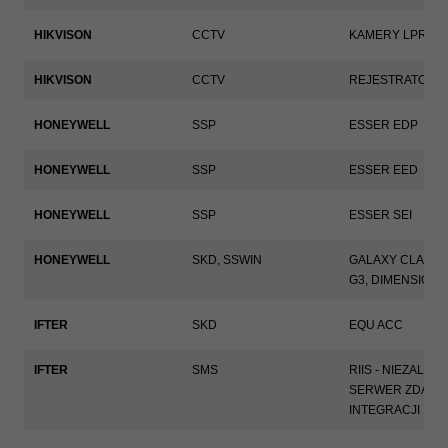
Te pliki cookie
nie są
HIKVISON
CCTV
KAMERY LPR
opcjonalne. Są
one potrzebne
do
HIKVISON
CCTV
REJESTRATORY
funkcjonowania
strony
HONEYWELL
SSP
ESSER EDP
internetowej.
HONEYWELL
SSP
ESSER EED
Statystyka
Abyśmy mogli
HONEYWELL
SSP
ESSER SEI
poprawić
funkcjonalność
i strukturę
HONEYWELL
SKD
,
SSWIN
GALAXY CLASSI
strony
G3, DIMENSION,
internetowej,
na podstawie
tego, jak
IFTER
SKD
EQU ACC
strona jest
używana.
IFTER
SMS
RIIS - NIEZALEŻ
SERWER ZDALN
INTEGRACJI
Doświadczenie
Aby nasza