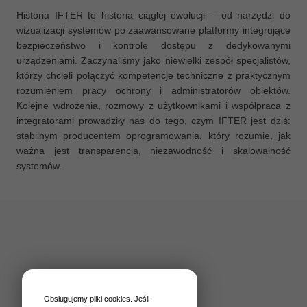
Historia IFTER to historia ciągłej ewolucji – od narzędzi do
wizualizacji systemów po zaawansowane platformy integrujące
bezpieczeństwo i kontrolę dostępu z dedykowanymi
urządzeniami. Zaczynaliśmy jako niewielki zespół specjalistów,
którzy chcieli połączyć kompetencje techniczne z praktycznym
rozumieniem pracy ochrony i administratorów obiektów.
Kolejne wdrożenia, rozmowy z użytkownikami i współpraca z
integratorami prowadziły nas do tego, czym IFTER jest dziś:
stabilnym producentem oprogramowania, który rozumie, jak
ważna jest transparencja, niezawodność i skalowalność
systemów.
Obsługujemy pliki cookies. Jeśli