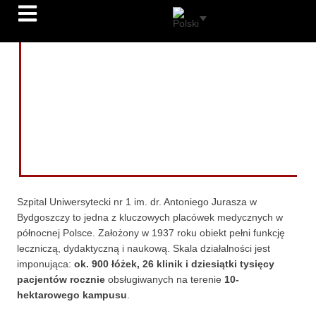
CASE STUDY
SZPITAL UNIWERSYTECKI
NR 1 IM. DR ANTONIEGO
JURASZA W
BYDGOSZCZY
Szpital Uniwersytecki nr 1 im. dr. Antoniego Jurasza w
Bydgoszczy to jedna z kluczowych placówek medycznych w
północnej Polsce. Założony w 1937 roku obiekt pełni funkcję
leczniczą, dydaktyczną i naukową. Skala działalności jest
imponująca:
ok. 900 łóżek, 26 klinik i dziesiątki tysięcy
pacjentów rocznie
obsługiwanych na terenie
10-
hektarowego kampusu
.