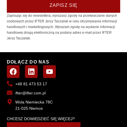
ZAPISZ SIĘ
Zapisując się do newslettera, wyrażasz zgodę na przetwarzanie danych
osobowych przez IFTER Jerzy Taczalski w celu otrzymywania informacji
handlowych i marketingowych. Wyrażam zgodę na wysłanie informacji
handlowej drogą elektroniczną na podany adres e-mail przez IFTER
Jerzy Taczalski.
DOŁĄCZ DO NAS
+48 81 473 53 17
ifter@ifter.com.pl
Wola Niemiecka 78C
21-025 Niemce
CHCESZ DOWIEDZIEĆ SIĘ WIĘCEJ?