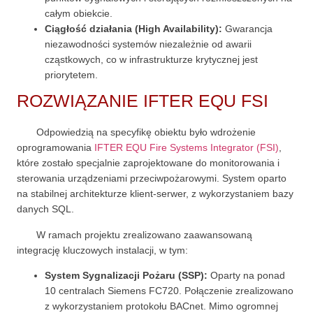
Aby nasza
całym obiekcie.
strona
Ciągłość działania (High Availability):
Gwarancja
internetowa
działała jak
niezawodności systemów niezależnie od awarii
najlepiej
cząstkowych, co w infrastrukturze krytycznej jest
podczas
twojego
priorytetem.
przejścia na nią.
ROZWIĄZANIE IFTER EQU FSI
Jeśli odrzucisz
te pliki cookie,
niektóre funkcje
znikną ze
Odpowiedzią na specyfikę obiektu było wdrożenie
strony
oprogramowania
IFTER EQU Fire Systems Integrator (FSI)
,
internetowej.
które zostało specjalnie zaprojektowane do monitorowania i
sterowania urządzeniami przeciwpożarowymi. System oparto
na stabilnej architekturze klient-serwer, z wykorzystaniem bazy
Marketing
danych SQL.
Udostępniając
swoje
zainteresowania i
W ramach projektu zrealizowano zaawansowaną
zachowania
integrację kluczowych instalacji, w tym:
podczas
odwiedzania naszej
System Sygnalizacji Pożaru (SSP):
Oparty na ponad
strony, zwiększasz
szansę na
10 centralach Siemens FC720. Połączenie zrealizowano
zobaczenie
z wykorzystaniem protokołu BACnet. Mimo ogromnej
spersonalizowanych