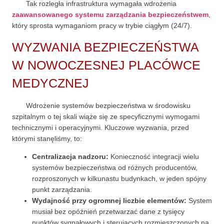
Tak rozległa infrastruktura wymagała wdrożenia
Konieczne
zaawansowanego systemu zarządzania bezpieczeństwem
,
Te pliki cookie
który sprosta wymaganiom pracy w trybie ciągłym (24/7).
nie są
opcjonalne. Są
WYZWANIA BEZPIECZEŃSTWA
one potrzebne
do
funkcjonowania
W NOWOCZESNEJ PLACÓWCE
strony
internetowej.
MEDYCZNEJ
Wdrożenie systemów bezpieczeństwa w środowisku
Statystyka
szpitalnym o tej skali wiąże się ze specyficznymi wymogami
Abyśmy mogli
poprawić
technicznymi i operacyjnymi. Kluczowe wyzwania, przed
funkcjonalność
którymi stanęliśmy, to:
i strukturę
strony
Centralizacja nadzoru:
Konieczność integracji wielu
internetowej,
na podstawie
systemów bezpieczeństwa od różnych producentów,
tego, jak
rozproszonych w kilkunastu budynkach, w jeden spójny
strona jest
używana.
punkt zarządzania.
Wydajność przy ogromnej liczbie elementów:
System
musiał bez opóźnień przetwarzać dane z tysięcy
Doświadczenie
punktów sygnałowych i sterujących rozmieszczonych na