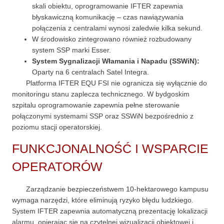
treści i ofert.
skali obiektu, oprogramowanie IFTER zapewnia
błyskawiczną komunikację – czas nawiązywania
połączenia z centralami wynosi zaledwie kilka sekund.
W środowisko zintegrowano również rozbudowany
system SSP marki Esser.
System Sygnalizacji Włamania i Napadu (SSWiN):
Oparty na 6 centralach Satel Integra.
Platforma IFTER EQU FSI nie ogranicza się wyłącznie do
monitoringu stanu zaplecza technicznego. W bydgoskim
szpitalu oprogramowanie zapewnia pełne sterowanie
połączonymi systemami SSP oraz SSWiN bezpośrednio z
poziomu stacji operatorskiej.
FUNKCJONALNOŚĆ I WSPARCIE
OPERATORÓW
Zarządzanie bezpieczeństwem 10-hektarowego kampusu
wymaga narzędzi, które eliminują ryzyko błędu ludzkiego.
System IFTER zapewnia automatyczną prezentację lokalizacji
alarmu, opierając się na czytelnej wizualizacji obiektowej i